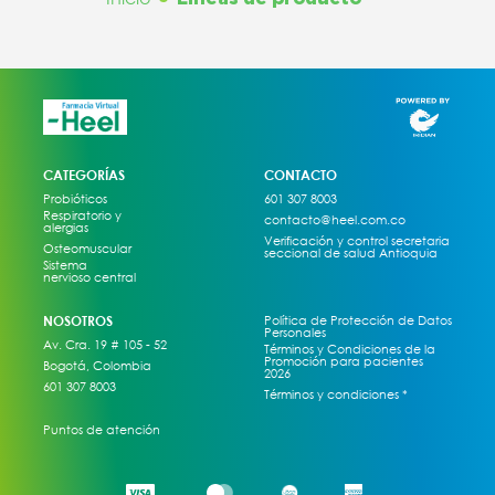
CATEGORÍAS
CONTACTO
Probióticos
601 307 8003
Respiratorio y
contacto@heel.com.co
alergias
Verificación y control secretaria
Osteomuscular
seccional de salud Antioquia
Sistema
nervioso central
NOSOTROS
Política de Protección de Datos
Personales
Av. Cra. 19 # 105 - 52
Términos y Condiciones de la
Promoción para pacientes
Bogotá, Colombia
2026
601 307 8003
Términos y condiciones *
Puntos de atención