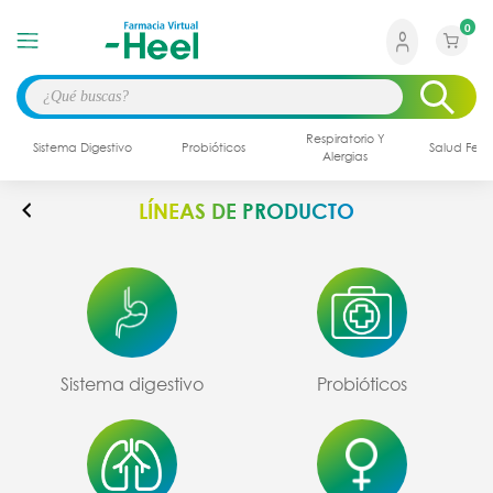
0
Respiratorio Y
Sistema Digestivo
Probióticos
Salud Fem
Alergias
LÍNEAS DE PRODUCTO
Sistema digestivo
Probióticos