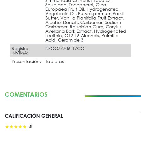
Simmondsia Chinensis Seed Oil,
Squalane, Tocopherol, Olea
Europaea Fruit Oil, Hydrogenated
Vegetable Oil, Butyrospermum Parkii
Butter, Vanilla Planifolia Fruit Extract,
Alcohol Denat., Carbomer, Sodium
Carbomer, Rhizobian Gum, Corylus
Avellana Bark Extract, Hydrogenated
Lecithin, C12-16 Alcohols, Palmitic
Acid, Ceramide 3.
Registro
NSOC77706-17CO
INVIMA:
Presentación:
Tabletas
COMENTARIOS
CALIFICACIÓN GENERAL
★
★
★
★
★
5