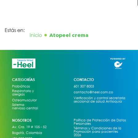
Estás en:
Inicio
Atopeel crema
CATEGORÍAS
CONTACTO
Probióticos
601 307 8003
Respiratorio y
contacto@heel.com.co
alergias
Verificación y control secretaria
Osteomuscular
seccional de salud Antioquia
Sistema
nervioso central
NOSOTROS
Política de Protección de Datos
Personales
Av. Cra. 19 # 105 - 52
Términos y Condiciones de la
Promoción para pacientes
Bogotá, Colombia
2026